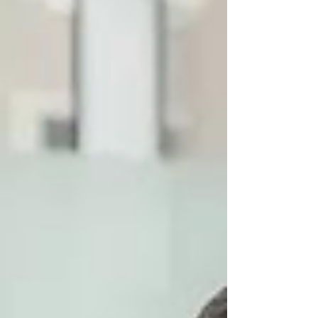
Alegria, uma iniciativa que organiza e
estimula a utilização dos carrinhos
recreativos já disponíveis no hospital,
proporcionando momentos de lazer e
descontração para as crianças internadas.
A proposta transforma um simples passeio
em uma experiência lúd