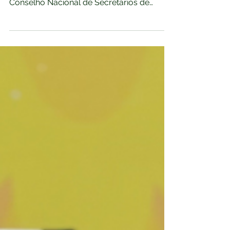
Nos dias 27 e 28 de julho, a cidade de
Uberlândia recebeu representantes do
Conselho Nacional de Secretários de
Saúde (CONASS) para uma agenda técnica
voltada ao intercâmbio de experiências
sobre práticas inovadoras na Atenção
Primária à Saúde. A programação contou
com a participação do médico e
comunicador Drauzio Varella e reuniu
gestores e profissionais de diferentes
estados interessados em conhecer
iniciativas desenvolvidas no município. A
agenda teve início na Prefeitura