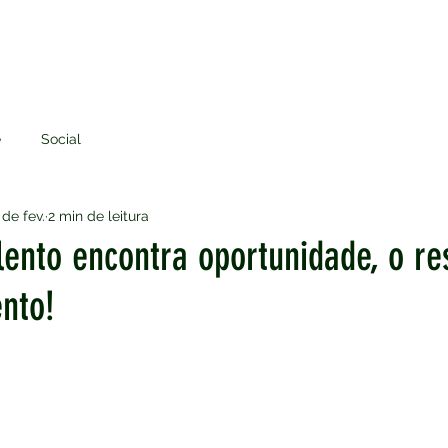
E
PROCESSO SELETIVO
ATUAÇÃO
TRANSPARÊNCIA
e
Social
 de fev.
2 min de leitura
ento encontra oportunidade, o re
nto!