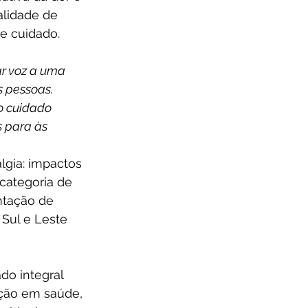
alidade de 
de cuidado.
r voz a uma 
 pessoas. 
o cuidado 
s para às 
lgia: impactos 
categoria de 
ntação de 
 Sul e Leste 
do integral 
ação em saúde, 