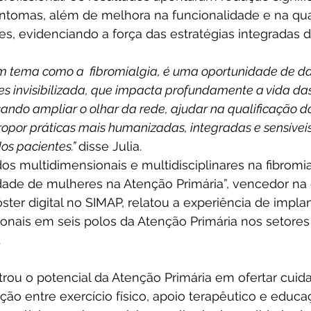
intomas, além de melhora na funcionalidade e na qu
tes, evidenciando a força das estratégias integradas 
um tema como a  fibromialgia, é uma oportunidade de da
s invisibilizada, que impacta profundamente a vida das
sando ampliar o olhar da rede, ajudar na qualificação d
propor práticas mais humanizadas, integradas e sensívei
os pacientes.” 
disse Julia.
os multidimensionais e multidisciplinares na fibromia
dade de mulheres na Atenção Primária”, vencedor na 
ter digital no SIMAP, relatou a experiência de impla
ionais em seis polos da Atenção Primária nos setores
 
trou o potencial da Atenção Primária em ofertar cuida
ção entre exercício físico, apoio terapêutico e educ