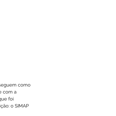
l seguem como 
e com a 
ue foi 
ição: o SIMAP 