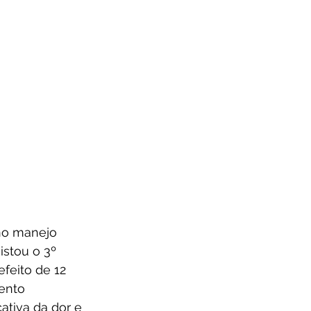
 no manejo 
istou o 3º 
efeito de 12 
ento 
ativa da dor e 