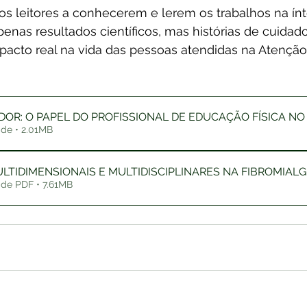
s leitores a conhecerem e lerem os trabalhos na ínt
nas resultados científicos, mas histórias de cuidado
acto real na vida das pessoas atendidas na Atenção 
DOR: O PAPEL DO PROFISSIONAL DE EDUCAÇÃO FÍSICA N
Fazer download de • 2.01MB
LTIDIMENSIONAIS E MULTIDISCIPLINARES NA FIBROMIALG
de PDF • 7.61MB