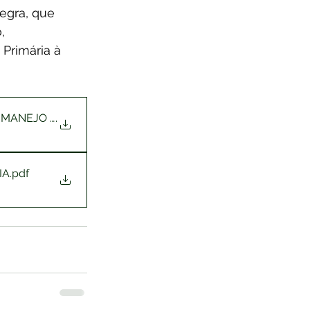
egra, que 
, 
Primária à 
O MANEJO INTERPROFISSIONAL DA
.
IA
.pdf