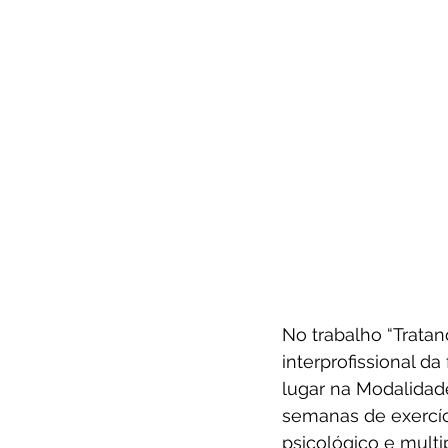
No trabalho “Tratan
interprofissional d
lugar na Modalidade 
semanas de exercíc
psicológico e multi