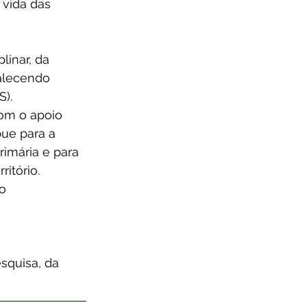
 vida das 
linar, da 
talecendo 
S).
om o apoio 
bue para a 
rimária e para 
itório.
o 
squisa, da 