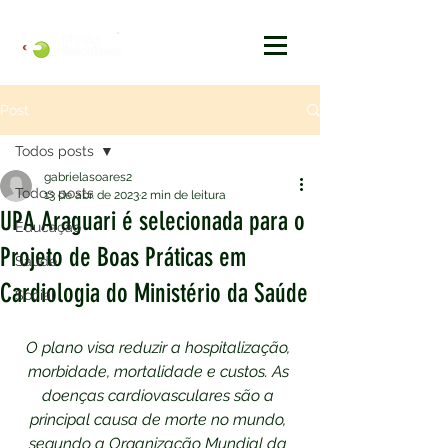
Post
Todos posts
gabrielasoares2
Todos posts
13 de abr. de 2023
2 min de leitura
UPA Araguari é selecionada para o
Educação
Projeto de Boas Práticas em
Saúde
Cardiologia do Ministério da Saúde
Social
O plano visa reduzir a hospitalização, 
morbidade, mortalidade e custos. As 
doenças cardiovasculares são a 
principal causa de morte no mundo, 
segundo a Organização Mundial da 