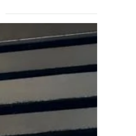
Missão Sal da Terra participou ativamente
do Simulado de Atendimento a Incidente
de Múltiplas Vítimas...