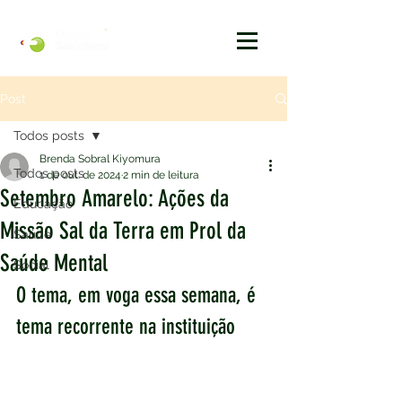
Post
Todos posts
Brenda Sobral Kiyomura
Todos posts
1 de out. de 2024
2 min de leitura
Setembro Amarelo: Ações da
Educação
Missão Sal da Terra em Prol da
Saúde
Saúde Mental
Social
O tema, em voga essa semana, é 
tema recorrente na instituição