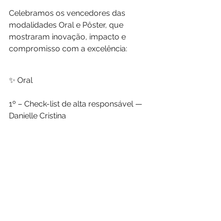
Celebramos os vencedores das 
modalidades Oral e Pôster, que 
mostraram inovação, impacto e 
compromisso com a excelência:
✨ Oral
1º – Check-list de alta responsável — 
Danielle Cristina
2º – LEAN na Urgência — Emilly 
Azambuja Ferreira
3º – Oficina de Brincar — Nayara 
Yamada