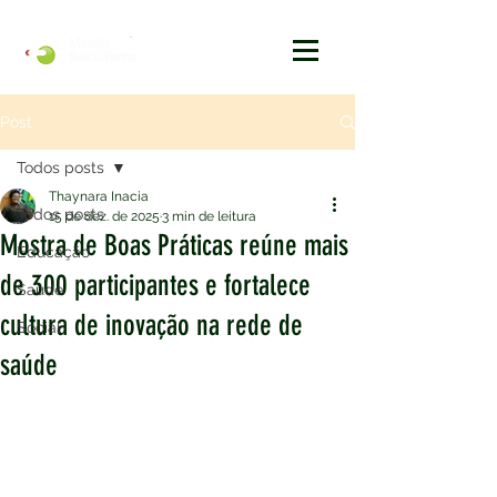
Post
Todos posts
Thaynara Inacia
Todos posts
15 de dez. de 2025
3 min de leitura
Mostra de Boas Práticas reúne mais
Educação
de 300 participantes e fortalece
Saúde
cultura de inovação na rede de
Social
saúde