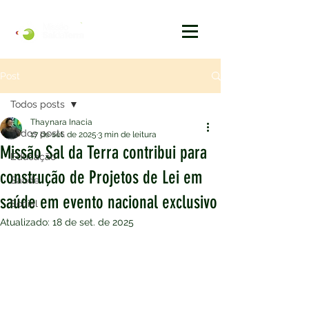
Post
Todos posts
Thaynara Inacia
Todos posts
17 de set. de 2025
3 min de leitura
Missão Sal da Terra contribui para
Educação
construção de Projetos de Lei em
Saúde
saúde em evento nacional exclusivo
Social
Atualizado:
18 de set. de 2025