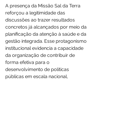
A presença da Missão Sal da Terra 
reforçou a legitimidade das 
discussões ao trazer resultados 
concretos já alcançados por meio da 
planificação da atenção à saúde e da 
gestão integrada. Esse protagonismo 
institucional evidencia a capacidade 
da organização de contribuir de 
forma efetiva para o 
desenvolvimento de políticas 
públicas em escala nacional, 
oferecendo referências práticas que 
podem servir de modelo para 
diferentes contextos.
Ao participar dessa iniciativa, a 
Missão Sal da Terra reafirma sua 
vocação de transformar experiências 