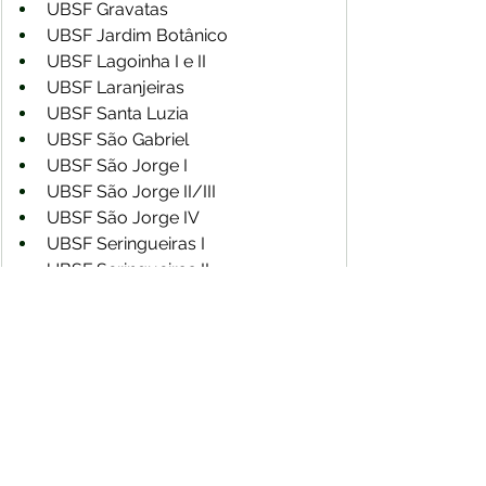
UBSF Gravatas
UBSF Jardim Botânico
UBSF Lagoinha I e II
UBSF Laranjeiras
UBSF Santa Luzia
UBSF São Gabriel
UBSF São Jorge I
UBSF São Jorge II/III
UBSF São Jorge IV
UBSF Seringueiras I
UBSF Seringueiras II
UBSF Shopping Park I/II/III
UBSF Shopping Park IV
UBSF Shopping Park V
UBSF Shopping Park VI
UBSF Shopping Park VII
Unidades Certificadas pela primeira vez: