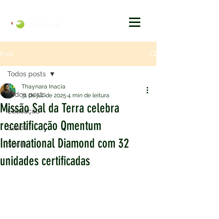
Post
Todos posts
Thaynara Inacia
Todos posts
31 de jul. de 2025
4 min de leitura
Missão Sal da Terra celebra
Educação
recertificação Qmentum
Saúde
International Diamond com 32
Social
unidades certificadas