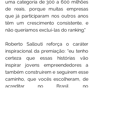
uma categoria de 300 a 600 milhões 
de reais, porque muitas empresas 
que já participaram nos outros anos 
têm um crescimento consistente, e 
não queríamos excluí-las do ranking."
Roberto Sallouti reforça o caráter 
inspiracional da premiação: “eu tenho 
certeza que essas histórias vão 
inspirar jovens empreendedores a 
também construírem e seguirem esse 
caminho, que vocês escolheram, de 
acreditar no Brasil, no 
desenvolvimento, em vocês e nas 
suas equipes".
A Missão Sal da Terra reafirma seu 
compromisso com a excelência e a 
inovação, continuando a trabalhar 