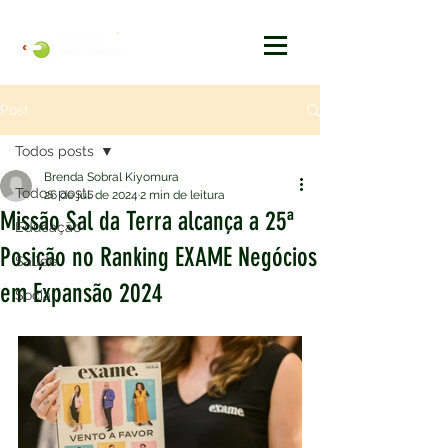
Post
Todos posts
Brenda Sobral Kiyomura
Todos posts
26 de jul. de 2024
2 min de leitura
Missão Sal da Terra alcança a 25ª
Educação
Posição no Ranking EXAME Negócios
Saúde
em Expansão 2024
Social