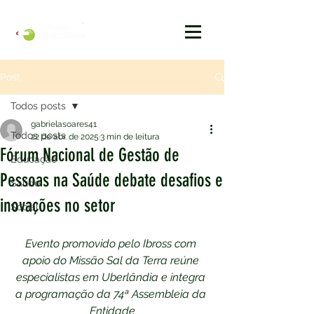
Post
Todos posts
gabrielasoares41
Todos posts
22 de abr. de 2025
3 min de leitura
Fórum Nacional de Gestão de
Educação
Pessoas na Saúde debate desafios e
Saúde
inovações no setor
Social
Evento promovido pelo Ibross com 
apoio do Missão Sal da Terra reúne 
especialistas em Uberlândia e integra 
a programação da 74ª Assembleia da 
Entidade