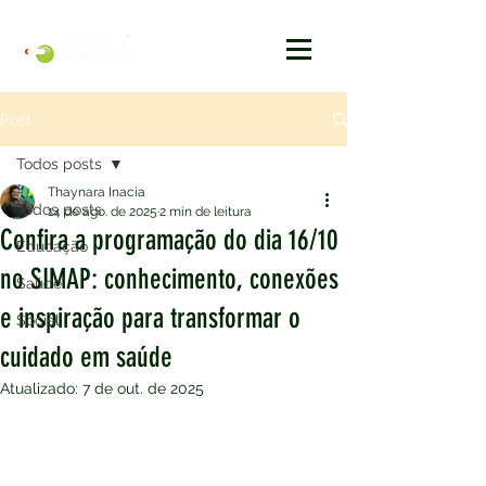
Post
Todos posts
Thaynara Inacia
Todos posts
14 de ago. de 2025
2 min de leitura
Confira a programação do dia 16/10
Educação
no SIMAP: conhecimento, conexões
Saúde
e inspiração para transformar o
Social
cuidado em saúde
Atualizado:
7 de out. de 2025