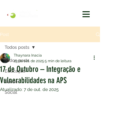
Post
Todos posts
Thaynara Inacia
Todos posts
23 de set. de 2025
5 min de leitura
17 de Outubro – Integração e
Educação
Vulnerabilidades na APS
Saúde
Atualizado:
7 de out. de 2025
Social